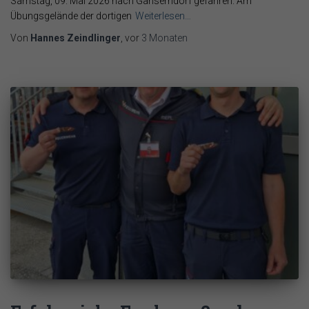
Samstag, 09. Mai 2026 nach Gänserndorf gefahren. Am
Übungsgelände der dortigen
Weiterlesen…
Von
Hannes Zeindlinger
, vor
3 Monaten