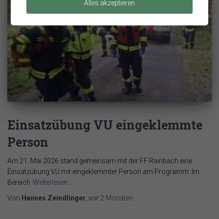
Alles akzeptieren
Einsatzübung VU eingeklemmte
Person
Am 21. Mai 2026 stand gemeinsam mit der FF Rainbach eine
Einsatzübung VU mit eingeklemmter Person am Programm. Im
Bereich
Weiterlesen…
Von
Hannes Zeindlinger
, vor
2 Monaten