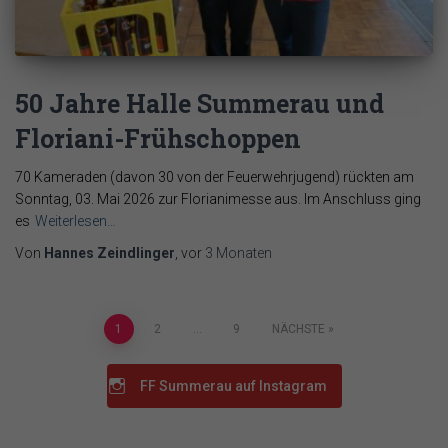
50 Jahre Halle Summerau und
Floriani-Frühschoppen
70 Kameraden (davon 30 von der Feuerwehrjugend) rückten am
Sonntag, 03. Mai 2026 zur Florianimesse aus. Im Anschluss ging
es
Weiterlesen…
Von
Hannes Zeindlinger
, vor
3 Monaten
Seitennummerierung
1
2
…
9
NÄCHSTE
der
FF Summerau auf Instagram
Beiträge