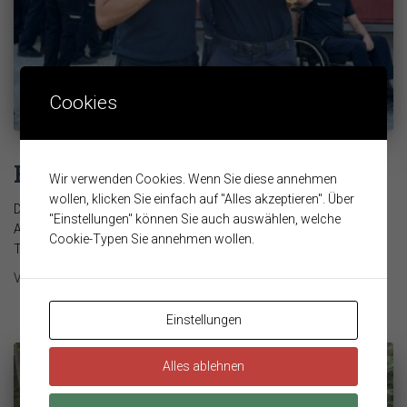
Cookies
FLA Gold für Matthias Jahn
Wir verwenden Cookies. Wenn Sie diese annehmen
wollen, klicken Sie einfach auf "Alles akzeptieren". Über
Das Feuerwehrleistungsabzeichen (FLA) in Gold ist die höchste
"Einstellungen" können Sie auch auswählen, welche
Ausbildungsprüfung im Feuerwehrwesen und verlangt den
Cookie-Typen Sie annehmen wollen.
Teilnehmern viel Einsatz, Disziplin und Fachwissen
Weiterlesen…
Von
Hannes Zeindlinger
, vor
2 Monaten
Einstellungen
Alles ablehnen