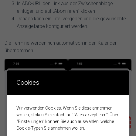
In ABO-URL den Link aus der Zwischenablage
einfügen und auf „Abonnieren“ klicken
Danach kann ein Titel vergeben und die gewünschte
Anzeigefarbe konfiguriert werden.
Die Termine werden nun automatisch in den Kalender
übernommen.
Cookies
Wir verwenden Cookies. Wenn Sie diese annehmen
wollen, klicken Sie einfach auf "Alles akzeptieren". Über
"Einstellungen" können Sie auch auswählen, welche
Cookie-Typen Sie annehmen wollen.