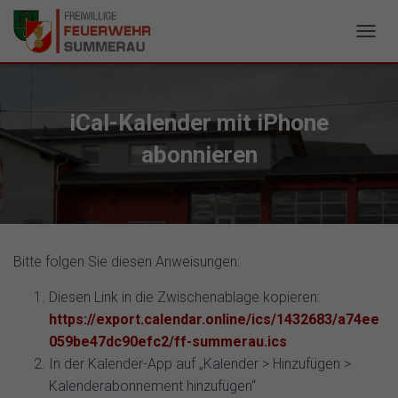
N
A
V
I
G
iCal-Kalender mit iPhone
A
T
abonnieren
I
O
N
U
M
S
Bitte folgen Sie diesen Anweisungen:
C
H
Diesen Link in die Zwischenablage kopieren:
A
L
https://export.calendar.online/ics/1432683/a74ee
T
059be47dc90efc2/ff-summerau.ics
E
In der Kalender-App auf „Kalender > Hinzufügen >
N
Kalenderabonnement hinzufügen“