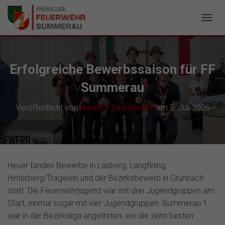
N
A
V
I
G
Erfolgreiche Bewerbssaison für FF
A
T
Summerau
I
O
Veröffentlicht von
Hannes Zeindlinger
am
5. Juli 2026
N
U
M
S
C
H
Heuer fanden Bewerbe in Lasberg, Langfirling,
A
Hinterberg/Tragwein und der Bezirksbewerb in Grünbach
L
T
statt. Die Feuerwehrjugend war mit drei Jugendgruppen am
E
Start, einmal sogar mit vier Jugendgruppen. Summerau 1
N
war in der Bezirksliga angetreten, wo die zehn besten