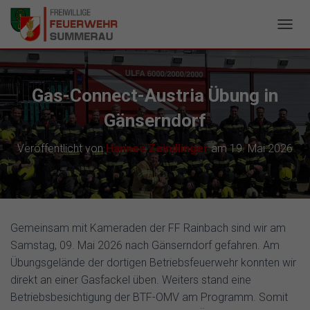
N
A
V
I
G
Gas-Connect-Austria Übung in
A
T
Gänserndorf
I
O
Veröffentlicht von
Hannes Zeindlinger
am
19. Mai 2026
N
U
M
S
C
H
Gemeinsam mit Kameraden der FF Rainbach sind wir am
A
Samstag, 09. Mai 2026 nach Gänserndorf gefahren. Am
L
T
Übungsgelände der dortigen Betriebsfeuerwehr konnten wir
E
direkt an einer Gasfackel üben. Weiters stand eine
N
Betriebsbesichtigung der BTF-OMV am Programm. Somit