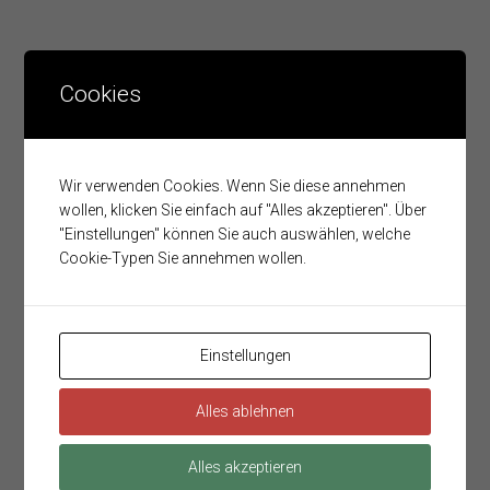
Cookies
Nächste Termine
Wir verwenden Cookies. Wenn Sie diese annehmen
Donnerstag
19:00
– 21:00
6.
wollen, klicken Sie einfach auf "Alles akzeptieren". Über
Kaderübung
"Einstellungen" können Sie auch auswählen, welche
August
GKDT Weiterbildung
Cookie-Typen Sie annehmen wollen.
Freitag
13:00
– 18:00
7.
Ferienpassaktion
August
Einstellungen
Donnerstag
19:00
– 21:00
20.
Alles ablehnen
TLFA-B
August
Absturzsicherung – Menschenrettung
Alles akzeptieren