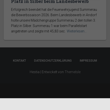
Platz in Silber beim Landesbewerb
Erfolgreich beendet hat die Feuerwehrjugend Summerau
die Bewerbssaison 2026. Beim Landesbewerb in Andorf
holte unsere Mädchengruppe Summerau 2 den tollen 3.
Platz in Silber. Summerau 1 war beim Parallelstart
angetreten und zeigte mit 45,83 sec.
Weiterlesen…
KONTAKT
DATENSCHUTZERKLÄRUNG
IMPRESSUM
Hestia | Entwickelt von
ThemeIsle
Made by
Simon Elmecker