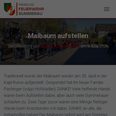
N
A
V
I
G
Maibaum aufstellen
A
T
Veröffentlicht von
Hannes Zeindlinger
am
3. Mai 2026
I
O
N
U
M
S
Traditionell wurde der Maibaum wieder am 30. April in der
C
H
Kapl-Kurve aufgestellt. Gespendet hat ihn heuer Familie
A
Pachinger (vulgo Hofstadler), DANKE! Viele helfende Hände
L
waren beim Aufstellen dabei, aber auch viele Summerauer
T
schauten zu. Zwei Tage zuvor waren eine Menge fleißiger
E
N
Hände beim Kranzbinden mit dabei. DANKE an alle, die
mitgeholfen haben! Der Maibaum selbst wird am Sonntag,