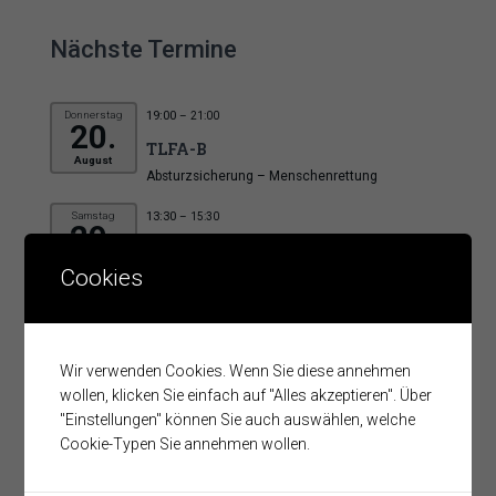
Nächste Termine
Donnerstag
19:00
– 21:00
20.
TLFA-B
August
Absturzsicherung – Menschenrettung
Samstag
13:30
– 15:30
29.
AL2-Übung
August
Cookies
Leopoldschlag
Donnerstag
19:00
– 21:00
3.
Ausbildung Tunneleinsatz
September
Wir verwenden Cookies. Wenn Sie diese annehmen
Tunnelstützpunkt
wollen, klicken Sie einfach auf "Alles akzeptieren". Über
"Einstellungen" können Sie auch auswählen, welche
Cookie-Typen Sie annehmen wollen.